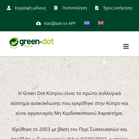
Μετάβαση
Εγγραφή μέλους
Πιστοποίηση
Έχεις εισήγηση;
στο
Κατέβασε το APP
περιεχόμενο
H Green Dot Κύπρου είναι το πρώτο συλλογικό
σύστημα ανακύκλωσης που εγκρίθηκε στην Κύπρο και
είναι οργανισμός Μη Κερδοσκοπικού Χαρακτήρα.
Ιδρύθηκε το 2003 με βάση τον Περί Συσκευασιών και