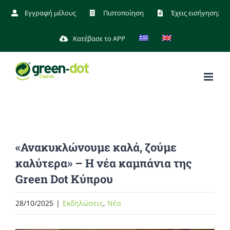
Μετάβαση
Εγγραφή μέλους
Πιστοποίηση
Έχεις εισήγηση;
στο
Κατέβασε το APP
περιεχόμενο
«Ανακυκλώνουμε καλά, ζούμε
καλύτερα» – Η νέα καμπάνια της
Green Dot Κύπρου
28/10/2025
|
Eκδηλώσεις
,
Νέα