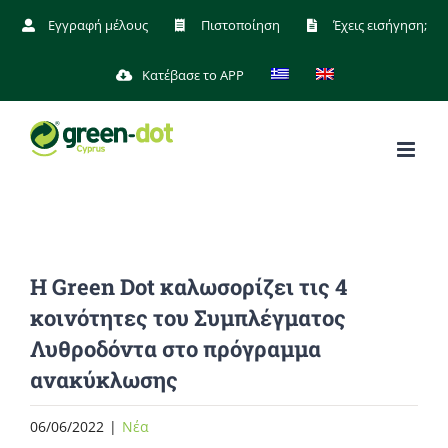
Μετάβαση
Εγγραφή μέλους
Πιστοποίηση
Έχεις εισήγηση;
στο
Κατέβασε το APP
περιεχόμενο
H Green Dot καλωσορίζει τις 4
κοινότητες του Συμπλέγματος
Λυθροδόντα στο πρόγραμμα
ανακύκλωσης
06/06/2022
|
Νέα