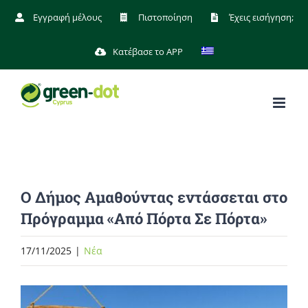
Μετάβαση
Εγγραφή μέλους
Πιστοποίηση
Έχεις εισήγηση;
στο
Κατέβασε το APP
περιεχόμενο
Ο Δήμος Αμαθούντας εντάσσεται στο
Πρόγραμμα «Από Πόρτα Σε Πόρτα»
17/11/2025
|
Νέα