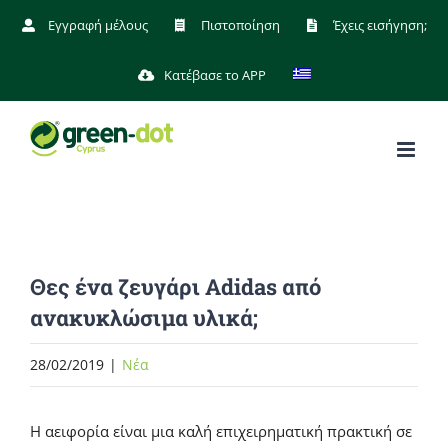
Μετάβαση
Εγγραφή μέλους
Πιστοποίηση
Έχεις εισήγηση;
στο
Κατέβασε το APP
περιεχόμενο
Θες ένα ζευγάρι Adidas από
ανακυκλώσιμα υλικά;
28/02/2019
|
Νέα
Η αειφορία είναι μια καλή επιχειρηματική πρακτική σε