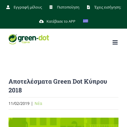
Μετάβαση
Εγγραφή μέλους
Πιστοποίηση
Έχεις εισήγηση;
στο
Κατέβασε το APP
περιεχόμενο
Αποτελέσματα Green Dot Kύπρου
2018
11/02/2019
|
Νέα