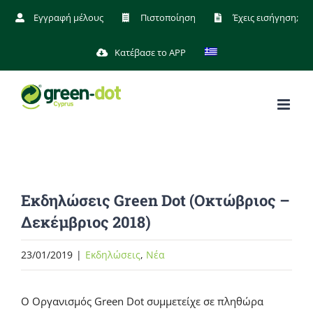
Μετάβαση
Εγγραφή μέλους
Πιστοποίηση
Έχεις εισήγηση;
στο
Κατέβασε το APP
περιεχόμενο
Εκδηλώσεις Green Dot (Οκτώβριος –
Δεκέμβριος 2018)
23/01/2019
|
Eκδηλώσεις
,
Νέα
Ο Οργανισμός Green Dot συμμετείχε σε πληθώρα