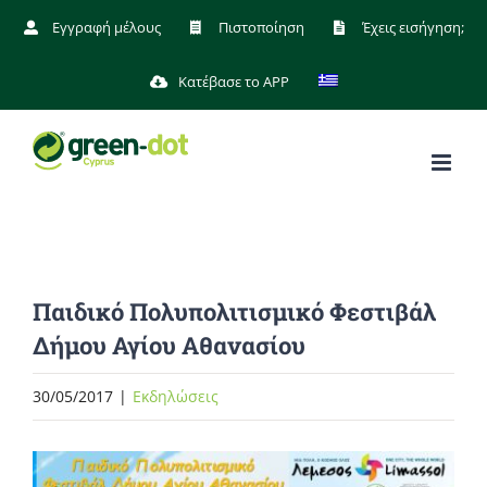
Μετάβαση
Εγγραφή μέλους
Πιστοποίηση
Έχεις εισήγηση;
στο
Κατέβασε το APP
περιεχόμενο
Παιδικό Πολυπολιτισμικό Φεστιβάλ
Δήμου Αγίου Αθανασίου
30/05/2017
|
Eκδηλώσεις