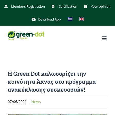
Skip
Members Registration
Certification
Your opinion
to
Download App
content
Η Green Dot καλωσορίζει την
κοινότητα Άχνας στο πρόγραμμα
ανακύκλωσης συσκευασιών!
07/06/2021
|
News